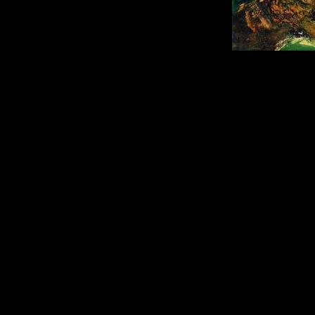
Acryl, �l
140,0 x 70